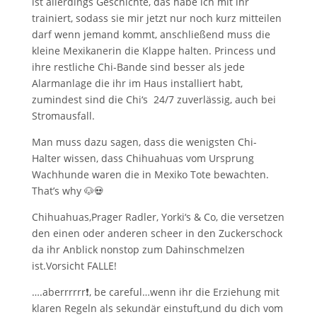
ist allerdings Geschichte, das habe ich mit ihr
trainiert, sodass sie mir jetzt nur noch kurz mitteilen
darf wenn jemand kommt, anschließend muss die
kleine Mexikanerin die Klappe halten.
Princess und
ihre restliche Chi-Bande sind besser als jede
Alarmanlage die ihr im Haus installiert habt,
zumindest sind die Chi‘s
24/7 zuverlässig, auch bei
Stromausfall.
Man muss dazu sagen, dass die wenigsten Chi-
Halter wissen, dass Chihuahuas vom Ursprung
Wachhunde waren die in Mexiko Tote bewachten.
That’s why
🐶💀
Chihuahuas,Prager Radler, Yorki‘s & Co, die versetzen
den einen oder anderen scheer in den Zuckerschock
da ihr Anblick nonstop zum Dahinschmelzen
ist.Vorsicht FALLE!
….aberrrrrr
❗️
, be careful…wenn ihr die Erziehung mit
klaren Regeln als sekundär einstuft,und du dich vom